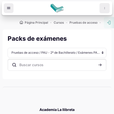
Salta al contenido principal
Página Principal
Cursos
Pruebas de acceso
PAU - 2
Abr
Packs de exámenes
Categorías
Buscar cursos
Buscar cu
Academia La llibreta