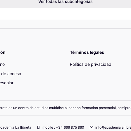
Ver todas las subcategorías
ión
Términos legales
ano
Política de privacidad
 de acceso
escolar
breta es un centro de estudios multidisciplinar con formación presencial, semipres
cademia La llibreta
mobile : +34 666 875 860
info@academialallibre