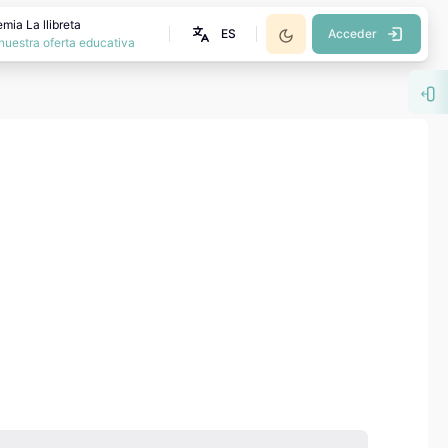
mia La llibreta
ES
Acceder
nuestra oferta educativa
Abr