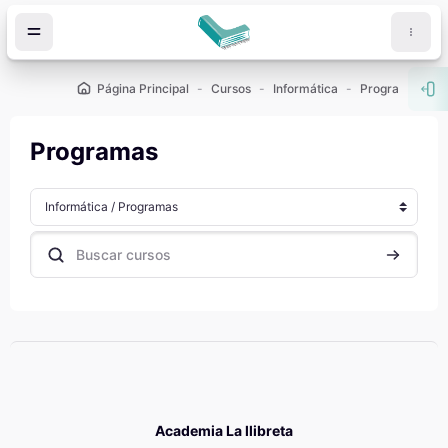
Salta al contenido principal
Página Principal
Cursos
Informática
Programas
Abr
Programas
Categorías
Buscar cursos
Buscar cu
Academia La llibreta