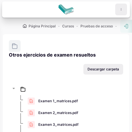
Salta al contenido principal
Página Principal
Cursos
Pruebas de acceso
PCE (U
Abr
Otros ejercicios de examen resueltos
Requisitos de finalización
Descargar carpeta
Examen 1_matrices.pdf
Examen 2_matrices.pdf
Examen 3_matrices.pdf