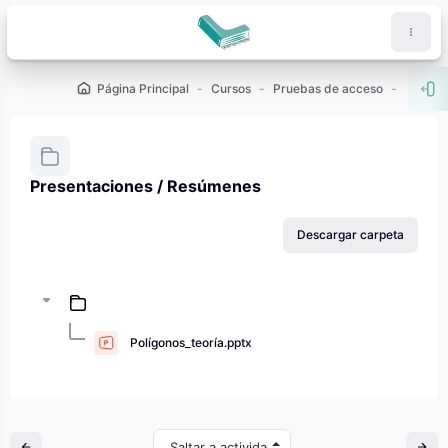
Salta al contenido principal
Página Principal
Cursos
Pruebas de acceso
PCE (U
Abr
Presentaciones / Resúmenes
Requisitos de finalización
Descargar carpeta
Polígonos_teoría.pptx
Saltar a actividad