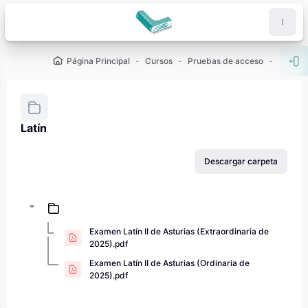
Salta al contenido principal
Página Principal
Cursos
Pruebas de acceso
PAU - 2
Abr
Latín
Requisitos de finalización
Descargar carpeta
Examen Latín II de Asturias (Extraordinaria de
2025).pdf
Examen Latín II de Asturias (Ordinaria de
2025).pdf