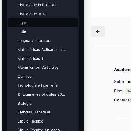
Mis cursos
Historia de la Filosofía
Historia del Arte
¡Nos GUSTA lo que hacemos y se
NOTA!
Inglés
Bloques
Latín
Lengua y Literatura
Matemáticas Aplicadas a las Ciencias Sociales
Matemáticas II
Movimientos Culturales
Academia
Química
Sobre no
Tecnología e Ingeniería
Blog
N
📄 Exámenes oficiales 2026
Contact
Biología
Ciencias Generales
Dibujo Técnico
Dibujo Técnico Aplicado a las Artes