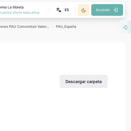
mia La llibreta
ES
Acceder
nuestra oferta educativa
Exámenes PAU Comunidad Valenciana
PAU_España
Abr
Descargar carpeta