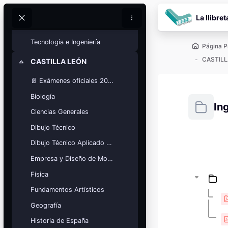
Salta al contenido pr
Movimientos Culturales
La llibret
Buscar
Buscar
Química
Tecnología e Ingeniería
Página P
CASTILL
CASTILLA LEÓN
Colapsar
📄 Exámenes oficiales 2025
Biología
In
Ciencias Generales
Dibujo Técnico
Requisitos
Dibujo Técnico Aplicado a las Artes
Bloques
Calendario
Empresa y Diseño de Modelos de Negocio
académico
Física
Festivos, vacaciones y fechas
clave.
Fundamentos Artísticos
Ver calendario
Geografía
Historia de España