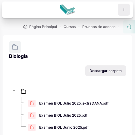
Salta al contenido principal
Página Principal
Cursos
Pruebas de acceso
PAU - 2
Abr
Biología
Requisitos de finalización
Descargar carpeta
Examen BIOL Julio 2025_extraDANA.pdf
Examen BIOL Julio 2025.pdf
Examen BIOL Junio 2025.pdf