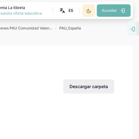
mia La llibreta
ES
Acceder
nuestra oferta educativa
Exámenes PAU Comunidad Valenciana
PAU_España
Abr
Descargar carpeta