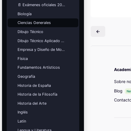
Mis cursos
📄 Exámenes oficiales 2025
Biología
¡Nos GUSTA lo que hacemos y se
NOTA!
Ciencias Generales
Bloques
Dibujo Técnico
Dibujo Técnico Aplicado a las Artes
Empresa y Diseño de Modelos de Negocio
Física
Fundamentos Artísticos
Academia
Geografía
Sobre no
Historia de España
Blog
N
Historia de la Filosofía
Contact
Historia del Arte
Inglés
Latín
Lengua y Literatura