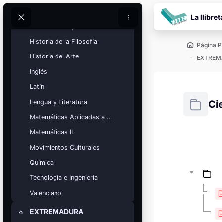
Salta al contenido pr
Geografía
La llibret
Buscar
Buscar
Historia de España
Historia de la Filosofía
Página P
Historia del Arte
EXTREM
Inglés
Latín
Ci
Lengua y Literatura
Matemáticas Aplicadas a las Ciencias Sociales
Requisitos
Matemáticas II
Bloques
Movimientos Culturales
Calendario
académico
Química
Festivos, vacaciones y fechas
clave.
Tecnología e Ingeniería
Valenciano
Ver calendario
EXTREMADURA
Colapsar