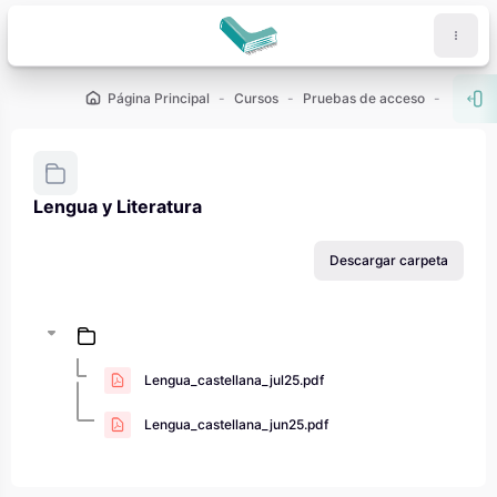
Salta al contenido principal
Página Principal
Cursos
Pruebas de acceso
PAU - 2
Abr
Lengua y Literatura
Requisitos de finalización
Descargar carpeta
Lengua_castellana_jul25.pdf
Lengua_castellana_jun25.pdf