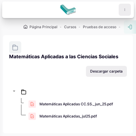
Salta al contenido principal
Página Principal
Cursos
Pruebas de acceso
PAU - 2
Abr
Matemáticas Aplicadas a las Ciencias Sociales
Requisitos de finalización
Descargar carpeta
Matemáticas Aplicadas CC.SS._jun_25.pdf
Matemáticas Aplicadas_jul25.pdf