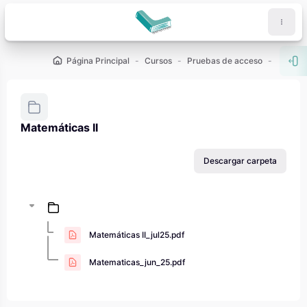
Salta al contenido principal
Página Principal
Cursos
Pruebas de acceso
PAU - 2
Abr
Matemáticas II
Requisitos de finalización
Descargar carpeta
Matemáticas II_jul25.pdf
Matematicas_jun_25.pdf