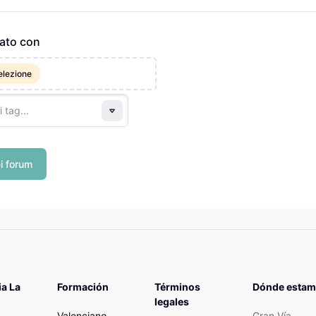
Elementi selezionati:
ato con
elezione
i forum
a La
Formación
Términos
Dónde esta
legales
Valenciano
Gran Vía