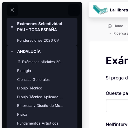
Vai al contenuto prin
La llibret
Cerca
Cerca
Exámenes Selectividad
Home
Minimizza
PAU - TODA ESPAÑA
Ricerca 
Ponderaciones 2026 CV
ANDALUCÍA
Minimizza
Exá
📄 Exámenes oficiales 2025
Biología
Si prega d
Ciencias Generales
Blocchi
Calendario
Dibujo Técnico
académico
Queste pa
Dibujo Técnico Aplicado a las Artes
Festivos, vacaciones y fechas
clave.
Empresa y Diseño de Modelos de Negocio
Ver calendario
Física
Fundamentos Artísticos
Nell'inter