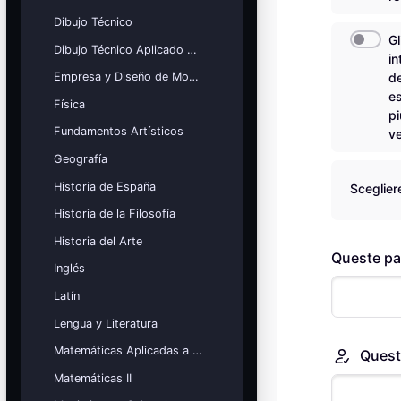
Dibujo Técnico
Gl
Dibujo Técnico Aplicado a las Artes
in
Empresa y Diseño de Modelos de Negocio
d
e
Física
pi
Fundamentos Artísticos
ve
Geografía
Historia de España
Sceglier
Historia de la Filosofía
Historia del Arte
Queste pa
Inglés
Latín
Lengua y Literatura
Matemáticas Aplicadas a las Ciencias Sociales
Questo
Matemáticas II