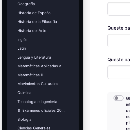
Geografía
Mis cursos
Historia de España
¡Nos GUSTA lo que hacemos y se
Historia de la Filosofía
NOTA!
Queste pa
Blocchi
Historia del Arte
Inglés
Latín
Lengua y Literatura
Queste pa
Matemáticas Aplicadas a las Ciencias Sociales
Matemáticas II
Movimientos Culturales
Química
Gl
Tecnología e Ingeniería
in
d
📄 Exámenes oficiales 2026
e
Biología
pi
Ciencias Generales
re