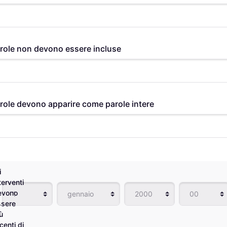
role non devono essere incluse
role devono apparire come parole intere
i
terventi
Giorno
Mese
Anno
Ora
evono
ssere
ù
centi di