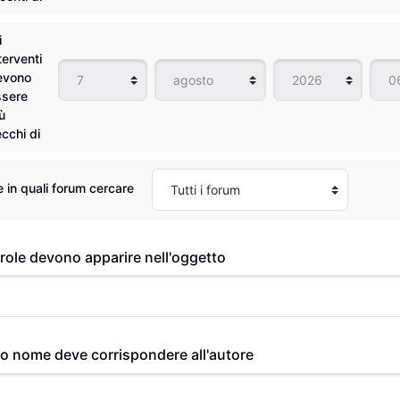
i
terventi
Giorno
Mese
Anno
Ora
evono
ssere
ù
cchi di
e in quali forum cercare
role devono apparire nell'oggetto
 nome deve corrispondere all'autore