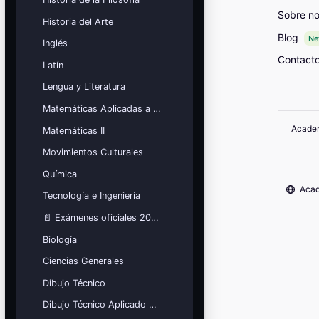
Sobre no
Historia del Arte
Blog
N
Inglés
Contact
Latín
Lengua y Literatura
Matemáticas Aplicadas a las Ciencias Sociales
Academi
Matemáticas II
Movimientos Culturales
Química
Acad
Tecnología e Ingeniería
📄 Exámenes oficiales 2026
Biología
Ciencias Generales
Dibujo Técnico
Dibujo Técnico Aplicado a las Artes