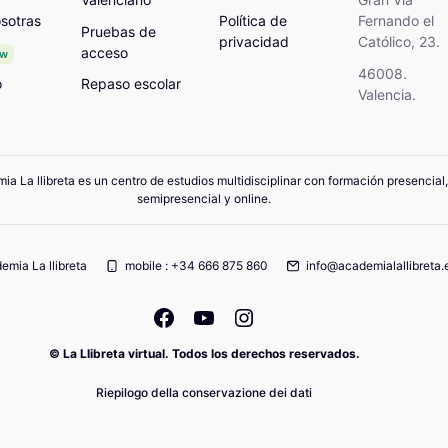
sotras
Política de
Fernando el
Pruebas de
privacidad
Católico, 23.
acceso
ew
46008.
o
Repaso escolar
Valencia.
a La llibreta es un centro de estudios multidisciplinar con formación presencial,
semipresencial y online.
emia La llibreta
mobile : +34 666 875 860
info@academialallibreta.
© La Llibreta virtual. Todos los derechos reservados.
Riepilogo della conservazione dei dati