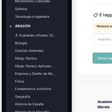
Movimientos Culturales
Química
È tagg
Tecnología e Ingeniería
ARAGÓN
Nessuna s
Minimizza
📄 Exámenes oficiales 2025
Biología
Ciencias Generales
Cerca ne
Dibujo Técnico
Dibujo Técnico Aplicado a las Artes
Empresa y Diseño de Modelos de Negocio
Física
Fundamentos Artísticos
Geografía
Academi
Historia de España
llibreta
Historia de la Filosofía