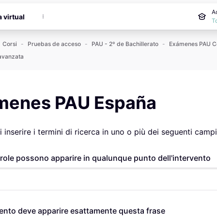
cipale
A
a virtual
T
Corsi
Pruebas de acceso
PAU - 2º de Bachillerato
avanzata
menes PAU España
i inserire i termini di ricerca in uno o più dei seguenti campi
role possono apparire in qualunque punto dell'intervento
vento deve apparire esattamente questa frase