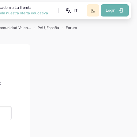
cademia La llibreta
IT
Login
oda nuestra oferta educativa
Exámenes PAU Comunidad Valenciana
PAU_España
Forum
: