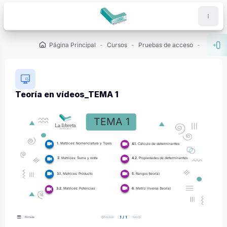
Salta al contenido principal
Página Principal
Cursos
Pruebas de acceso
PCE (U
Abr
Teoría en vídeos_TEMA 1
Requisitos de finalización