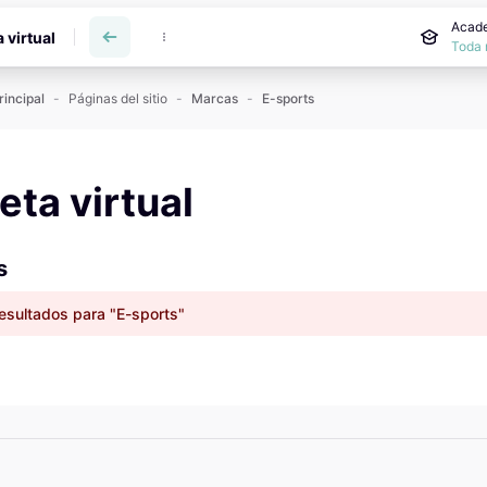
incipal
Acade
a virtual
Toda 
rincipal
Páginas del sitio
Marcas
E-sports
reta virtual
s
esultados para "E-sports"