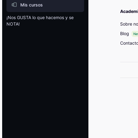
Mis cursos
Academia
¡Nos GUSTA lo que hacemos y se
Sobre no
NOTA!
Bloques
Blog
N
Contact