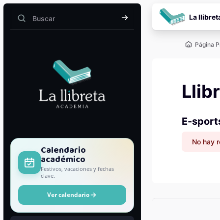
Salta al contenido pr
La llibret
Buscar
Buscar
Página P
Llib
E-sport
No hay r
Bloques
Calendario
académico
Festivos, vacaciones y fechas
clave.
Ver calendario