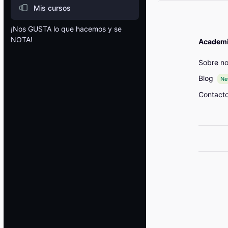
Mis cursos
¡Nos GUSTA lo que hacemos y se
NOTA!
Academia
Bloques
Sobre no
Blog
N
Contact