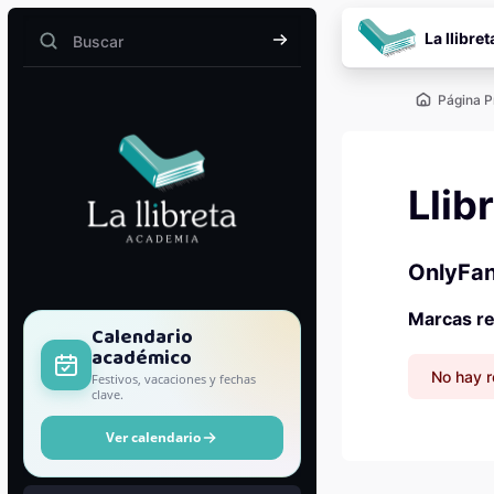
Salta al contenido pr
La llibret
Buscar
Buscar
Página P
Llib
OnlyFan
Marcas re
Bloques
Calendario
académico
No hay r
Festivos, vacaciones y fechas
clave.
Ver calendario