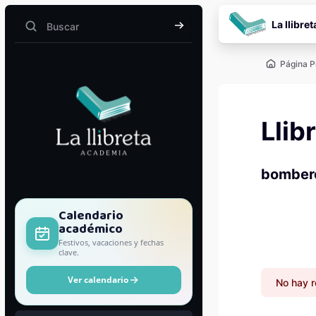
Salta al contenido pr
La llibret
Buscar
Buscar
Página P
Llib
bomber
Bloques
Calendario
académico
Festivos, vacaciones y fechas
clave.
Ver calendario
No hay 