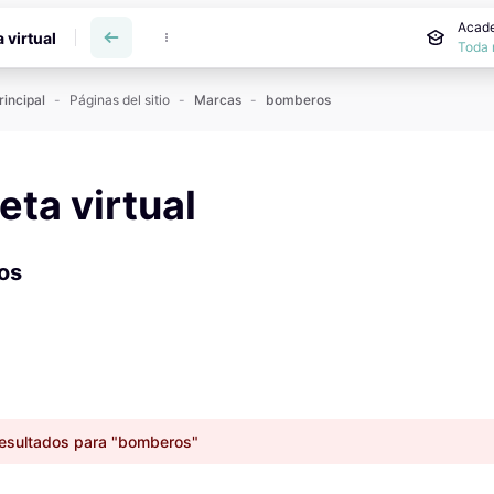
incipal
Acade
a virtual
Toda 
rincipal
Páginas del sitio
Marcas
bomberos
reta virtual
os
resultados para "bomberos"