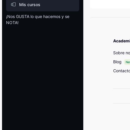
Mis cursos
¡Nos GUSTA lo que hacemos y se
NOTA!
Bloques
Academia
Sobre no
Blog
N
Contact