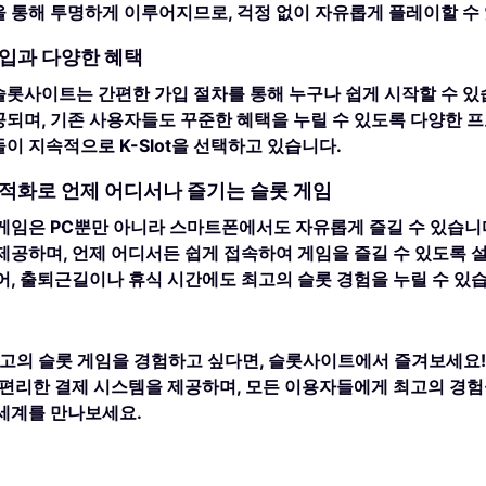
 통해 투명하게 이루어지므로, 걱정 없이 자유롭게 플레이할 수
입과 다양한 혜택
의 슬롯사이트는 간편한 가입 절차를 통해 누구나 쉽게 시작할 수 
되며, 기존 사용자들도 꾸준한 혜택을 누릴 수 있도록 다양한 
이 지속적으로 K-Slot을 선택하고 있습니다.
적화로 언제 어디서나 즐기는 슬롯 게임
 게임은 PC뿐만 아니라 스마트폰에서도 자유롭게 즐길 수 있습
제공하며, 언제 어디서든 쉽게 접속하여 게임을 즐길 수 있도록
어, 출퇴근길이나 휴식 시간에도 최고의 슬롯 경험을 누릴 수 있
최고의 슬롯 게임을 경험하고 싶다면, 슬롯사이트에서 즐겨보세요! 
 편리한 결제 시스템을 제공하며, 모든 이용자들에게 최고의 경험을 
 세계를 만나보세요.