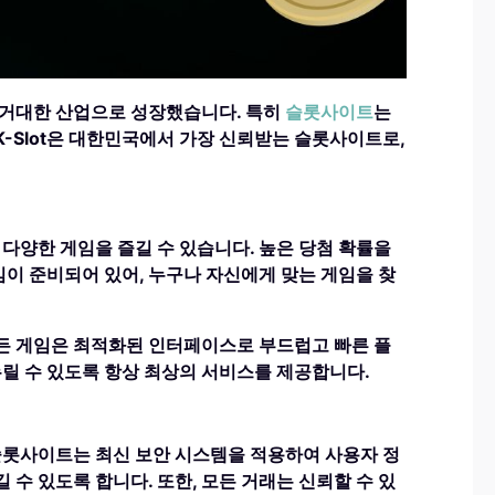
 거대한 산업으로 성장했습니다. 특히
슬롯사이트
는
-Slot은 대한민국에서 가장 신뢰받는 슬롯사이트로,
 다양한 게임을 즐길 수 있습니다. 높은 당첨 확률을
이 준비되어 있어, 누구나 자신에게 맞는 게임을 찾
든 게임은 최적화된 인터페이스로 부드럽고 빠른 플
릴 수 있도록 항상 최상의 서비스를 제공합니다.
 슬롯사이트는 최신 보안 시스템을 적용하여 사용자 정
수 있도록 합니다. 또한, 모든 거래는 신뢰할 수 있