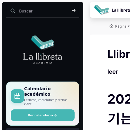
Salta al contenido pr
La llibret
Buscar
Buscar
Página P
Llib
leer
Bloques
Calendario
académico
20
Festivos, vacaciones y fechas
clave.
기는
Ver calendario