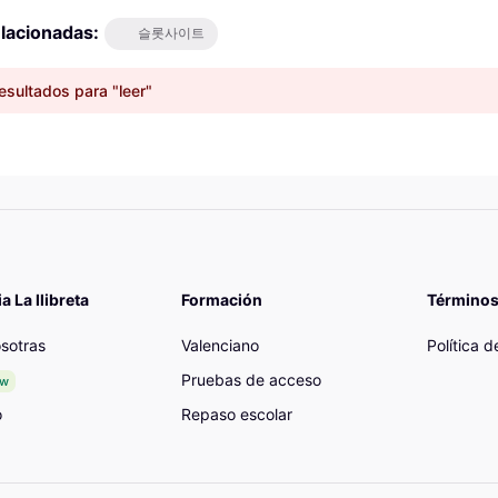
lacionadas:
슬롯사이트
esultados para "leer"
 La llibreta
Formación
Términos
sotras
Valenciano
Política 
Pruebas de acceso
ew
o
Repaso escolar