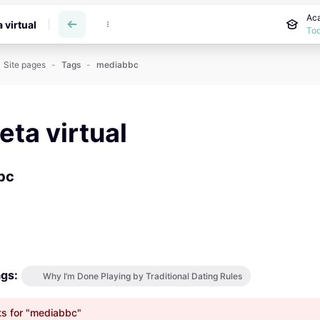
Aca
a virtual
Tod
Site pages
Tags
mediabbc
reta virtual
bc
ags:
Why I’m Done Playing by Traditional Dating Rules
ts for "mediabbc"