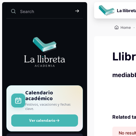
Skip to main content
La llibret
Search
Search
Home
Llib
mediab
Blocks
Calendario
académico
Festivos, vacaciones y fechas
clave.
Related t
Ver calendario
No resul