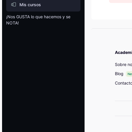
Mis cursos
¡Nos GUSTA lo que hacemos y se
NOTA!
Blocks
Academia
Sobre no
Blog
N
Contact