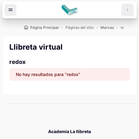
Salta al contenido principal
Página Principal
Páginas del sitio
Marcas
redox
Llibreta virtual
redox
No hay resultados para "redox"
Academia La llibreta