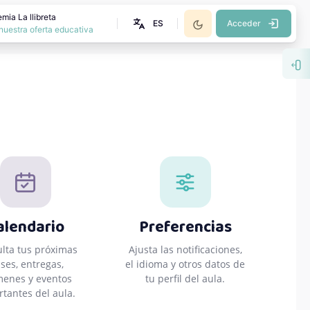
mia La llibreta
ES
Acceder
nuestra oferta educativa
Abr
alendario
Preferencias
lta tus próximas
Ajusta las notificaciones,
ases, entregas,
el idioma y otros datos de
enes y eventos
tu perfil del aula.
tantes del aula.