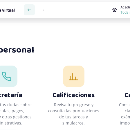
incipal
Acade
a virtual
Toda 
personal
es
cretaría
Calificaciones
C
 tus dudas sobre
Revisa tu progreso y
Consu
culas, pagos,
consulta las puntuaciones
cl
y otras gestiones
de tus tareas y
exám
nistrativas.
simulacros.
impor