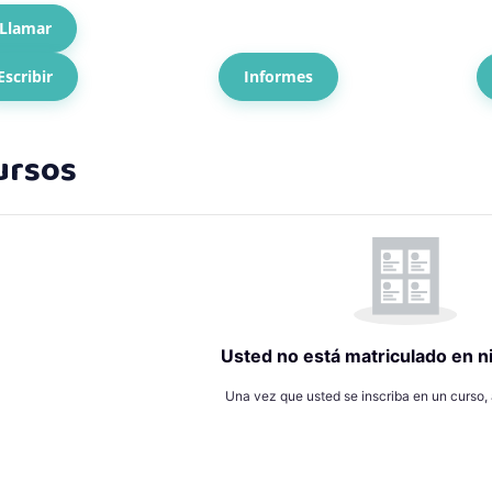
Llamar
Escribir
Informes
a general de curso
s de contenido principales
Usted no está matriculado en n
Una vez que usted se inscriba en un curso,