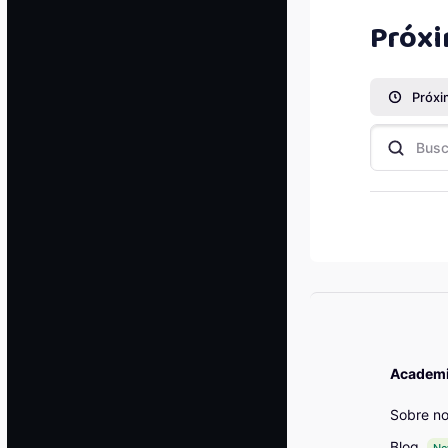
Salta Líne
Próxi
Buscar por ti
Bloqu
Academia
Sobre no
Blog
N