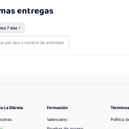
a de tiempo
mos 7 días
po o nombre de actividad
es
 La llibreta
Formación
Términos
sotras
Valenciano
Política 
Pruebas de acceso
ew