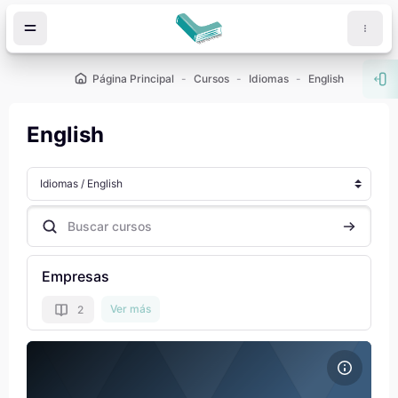
Salta al contenido principal
Página Principal
Cursos
Idiomas
English
Abr
English
Categorías
Buscar cursos
Buscar cu
Empresas
Ver más
2
Archivos del resumen del curso Inglés B1 Ayuntamiento