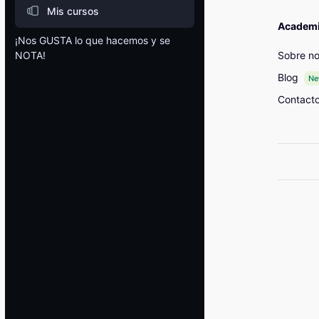
Mis cursos
Academia
¡Nos GUSTA lo que hacemos y se
Sobre no
NOTA!
Bloques
Blog
N
Contact