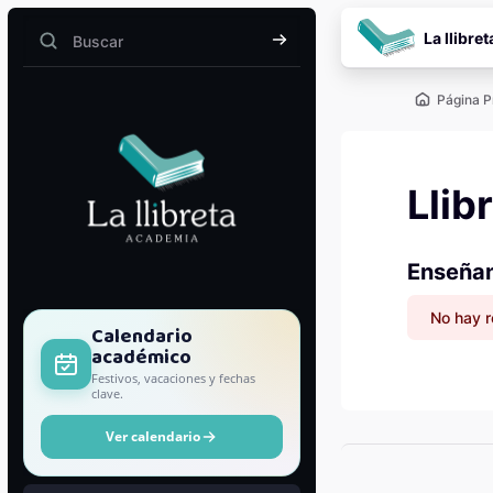
Salta al contenido pr
La llibret
Buscar
Buscar
Página P
Llib
Enseñan
No hay r
Bloques
Calendario
académico
Festivos, vacaciones y fechas
clave.
Ver calendario