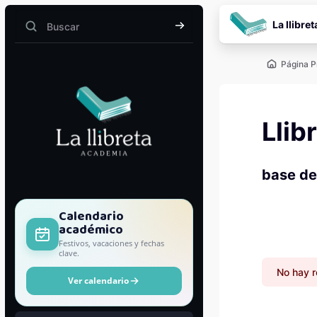
Salta al contenido pr
La llibret
Buscar
Buscar
Página P
Llib
base de
Bloques
Calendario
académico
Festivos, vacaciones y fechas
clave.
No hay r
Ver calendario