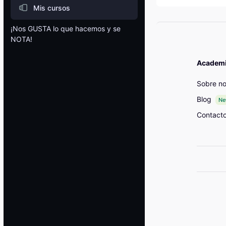
Mis cursos
¡Nos GUSTA lo que hacemos y se
NOTA!
Bloques
Academia
Sobre no
Blog
N
Contact