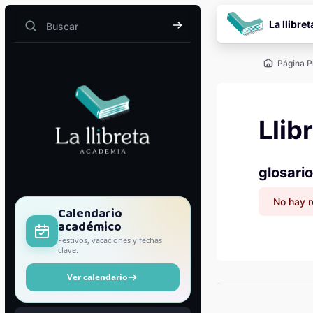
Salta al contenido pr
La llibret
Buscar
Buscar
Página P
Llib
glosario
No hay r
Bloques
Calendario
académico
Festivos, vacaciones y fechas
clave.
Ver calendario