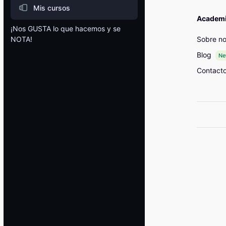
Mis cursos
Academia
¡Nos GUSTA lo que hacemos y se
Sobre no
NOTA!
Bloques
Blog
N
Contact