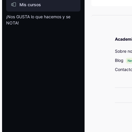
Mis cursos
¡Nos GUSTA lo que hacemos y se
NOTA!
Bloques
Academia
Sobre no
Blog
N
Contact