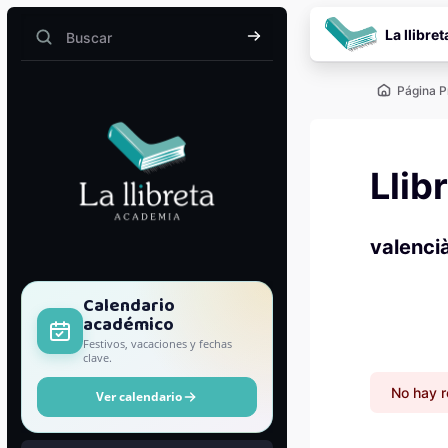
Salta al contenido pr
La llibret
Buscar
Buscar
Página P
Llib
valenci
Bloques
Calendario
académico
Festivos, vacaciones y fechas
clave.
No hay r
Ver calendario