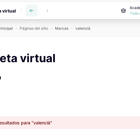
incipal
Acade
a virtual
Toda 
rincipal
Páginas del sitio
Marcas
valencià
reta virtual
à
esultados para "valencià"