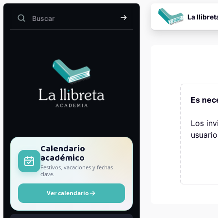
Salta al contenido pr
La llibret
Buscar
Buscar
Es nece
Los inv
usuario
Bloques
Calendario
académico
Festivos, vacaciones y fechas
clave.
Ver calendario