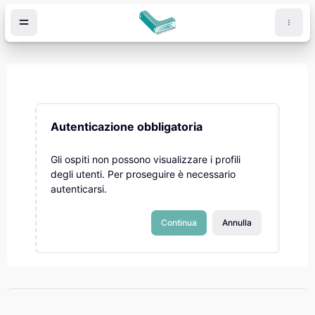
Vai al contenuto principale
Autenticazione obbligatoria
Gli ospiti non possono visualizzare i profili
degli utenti. Per proseguire è necessario
autenticarsi.
Continua
Annulla