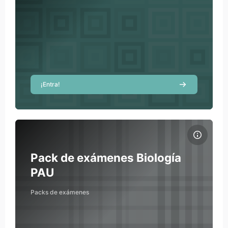
¡Entra!
Imatge del curs Pack de exámenes Biología PAU
Nom del curs
Imatge del curs
Pack de exámenes Biología
PAU
Packs de exámenes