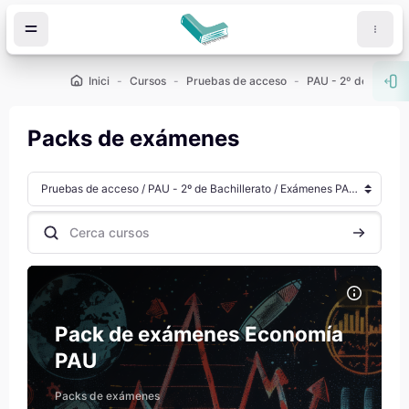
Ves al contingut principal
Inici
Cursos
Pruebas de acceso
PAU - 2º de Bachill
Obr
Packs de exámenes
Categories de cursos
Cerca cursos
Cerca cur
Imatge del curs Pack de exámenes Economía PAU
Nom del curs
Imatge del curs
Pack de exámenes Economía
PAU
Beatriz Guillén Sánchez
Professor
Packs de exámenes