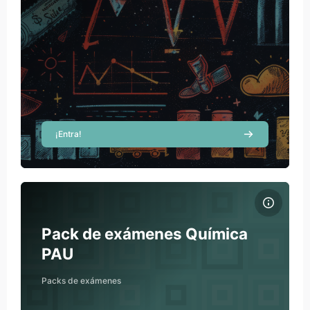
¡Entra!
Imatge del curs Pack de exámenes Química PAU
Nom del curs
Imatge del curs
Pack de exámenes Química
PAU
Packs de exámenes