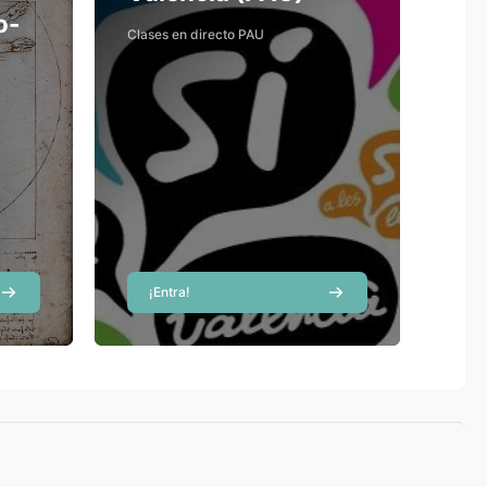
o-
Mar Albir Fernández
Clases en directo PAU
Profesor
Ricardo Hernández
Profesor
Carlos Martínez
Asensi
Profesor
Víctor Navas Gracia
Profesor
¡Entra!