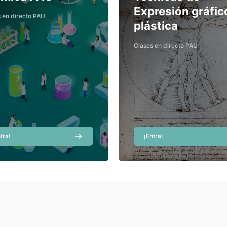
Expresión gráfic
Belén Barona
 en directo PAU
Profesor/a
plástica
Elena Bellver Sanchis
Profesor/a
Clases en directo PAU
Andrea Esparcia
Córcoles
Profesor/a
Mireia Pérez
Profesor/a
tra!
¡Entra!