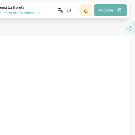
mia La llibreta
ES
Acceder
nuestra oferta educativa
Abr