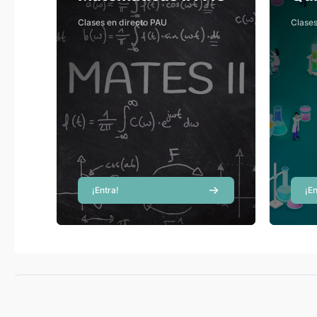
Elena Bellver Sanchis
Clases en directo PAU
Clases
Profesor
Andrea Esparcia
Córcoles
Profesor
Rosa María García
Ferrando
Profesor
¡Entra!
¡En