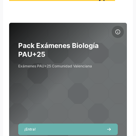
Archivos del resumen del curso Pack Exámenes Biología PAU+2
Nombre del curso
Archivos del resumen del curso
Pack Exámenes Biología
PAU+25
Exámenes PAU+25 Comunidad Valenciana
¡Entra!