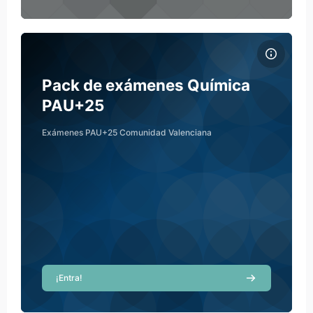
Archivos del resumen del curso Pack de exámenes Química PA
Nombre del curso
Archivos del resumen del curso
Pack de exámenes Química
PAU+25
Exámenes PAU+25 Comunidad Valenciana
¡Entra!