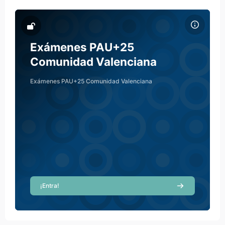
Archivos del resumen del curso Exámenes PAU+25 Comunidad 
Nombre del curso
Archivos del resumen del curso
Exámenes PAU+25
Comunidad Valenciana
Exámenes PAU+25 Comunidad Valenciana
¡Entra!