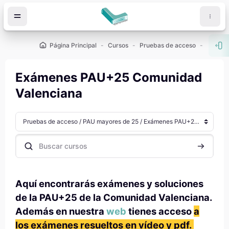
Salta al contenido principal
Página Principal
Cursos
Pruebas de acceso
PAU ma
Abr
Exámenes PAU+25 Comunidad
Valenciana
Categorías
Buscar cursos
Buscar cu
Aquí encontrarás exámenes y soluciones
de la PAU+25 de la Comunidad Valenciana.
Además en nuestra
web
tienes acceso
a
los exámenes resueltos en vídeo y pdf.