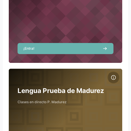
¡Entra!
Course image Lengua Prueba de Madurez
Course name
Course image
Lengua Prueba de Madurez
Clases en directo P. Madurez