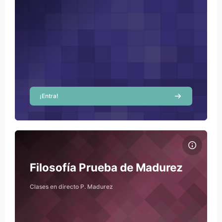
¡Entra!
Course image Filosofía Prueba de Madurez
Course name
Course image
Filosofía Prueba de Madurez
Clases en directo P. Madurez