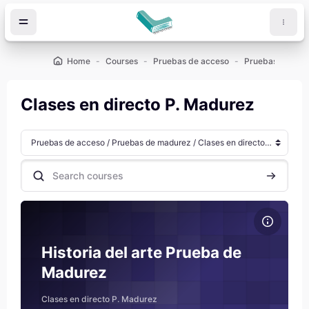
Skip to main content
Home
Courses
Pruebas de acceso
Pruebas de ma
Clases en directo P. Madurez
Course categories
Search courses
Search co
Course image Historia del arte Prueba de Madurez
Course name
Course image
Historia del arte Prueba de
Madurez
Clases en directo P. Madurez