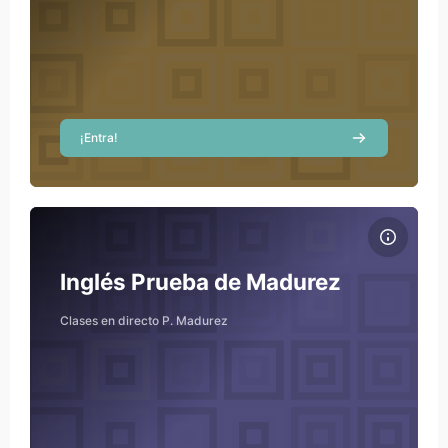
¡Entra!
Course image Inglés Prueba de Madurez
Course name
Course image
Inglés Prueba de Madurez
Clases en directo P. Madurez