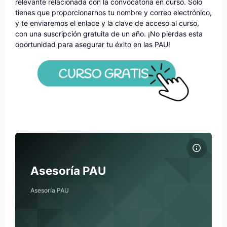
relevante relacionada con la convocatoria en curso. Solo
tienes que proporcionarnos tu nombre y correo electrónico,
y te enviaremos el enlace y la clave de acceso al curso,
con una suscripción gratuita de un año. ¡No pierdas esta
oportunidad para asegurar tu éxito en las PAU!
Archivos del resumen del curso Asesoría PAU
Nombre del curso
Archivos del resumen del curso
Accede a nuestro
Asesoría PAU
curso gratuito con
información esencial para la preparación de
las PCE
. En este ...
Asesoría PAU