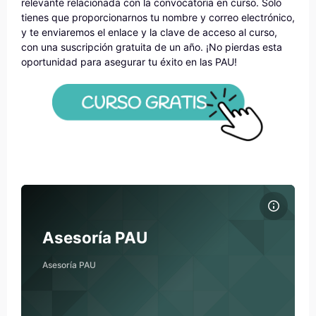
relevante relacionada con la convocatoria en curso. Solo
tienes que proporcionarnos tu nombre y correo electrónico,
y te enviaremos el enlace y la clave de acceso al curso,
con una suscripción gratuita de un año. ¡No pierdas esta
oportunidad para asegurar tu éxito en las PAU!
Immagine del corso Asesoría PAU
Titolo del corso
Immagine del corso
Accede a nuestro
Asesoría PAU
curso gratuito con
información esencial para la preparación de
las PCE
. En este ...
Asesoría PAU