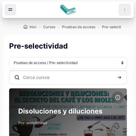
Ves al contingut principal
Inici
Cursos
Pruebas de acceso
Pre-selectividad
Pre-selectividad
Categories de cursos
Cerca cursos
Cerca cur
Imatge del curs Disoluciones y diluciones
Nom del curs
Imatge del curs
Disoluciones y diluciones
Pre-selectividad