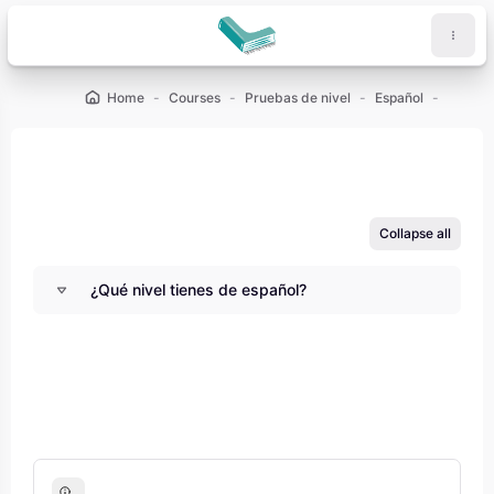
Skip to main content
Home
Courses
Pruebas de nivel
Español
¿Qué ni
Blocks
Blocks
Collapse all
¿Qué nivel tienes de español?