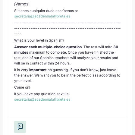
¡Vamos!
Si tienes cualquier duda escríbenos a:
secretaria@academialallibreta.es
-----------------------------------------------------------
-----------------------------------------------------------
----
What is your level in Spanish?
Answer each multiple-choice question
. The test will take
30
minutes
maximum to complete. Once you have finished the
test, one of our Spanish teachers will analyze your results and
will be in contact within 24 hours.
It is very
important
no guessing. If you don't know, just leave
the answer. We want you to be in the perfect class according to
your level.
Come on!
If you have any question, text us:
secretaria@academialallibreta.es