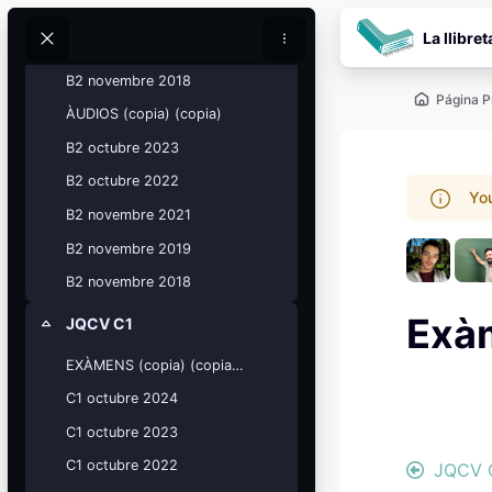
Salta al contenido pr
B2 Novembre 2021
La llibret
B2 novembre 2019
Buscar
Buscar
B2 novembre 2018
Página P
ÀUDIOS (copia) (copia)
B2 octubre 2023
B2 octubre 2022
You
B2 novembre 2021
B2 novembre 2019
B2 novembre 2018
Exà
Bloques
JQCV C1
Colapsar
Calendario
académico
EXÀMENS (copia) (copia) (copia)
Bloqu
Festivos, vacaciones y fechas
clave.
C1 octubre 2024
Bloqu
C1 octubre 2023
Ver calendario
C1 octubre 2022
JQCV 