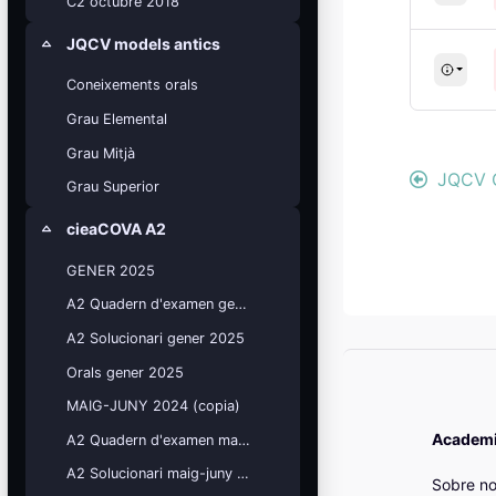
C2 octubre 2018
JQCV models antics
Colapsar
Coneixements orals
Grau Elemental
Grau Mitjà
JQCV 
Grau Superior
cieaCOVA A2
Colapsar
GENER 2025
Bloqu
A2 Quadern d'examen gener 2025
A2 Solucionari gener 2025
Orals gener 2025
MAIG-JUNY 2024 (copia)
Academia
A2 Quadern d'examen maig-juny 2024
A2 Solucionari maig-juny 2024
Sobre no