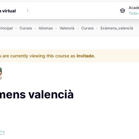
incipal
Acade
a virtual
Toda 
rincipal
Cursos
Idiomas
Valencià
Cursos
Exàmens_valencià
 are currently viewing this course as
Invitado
.
mens valencià
es
es
C1