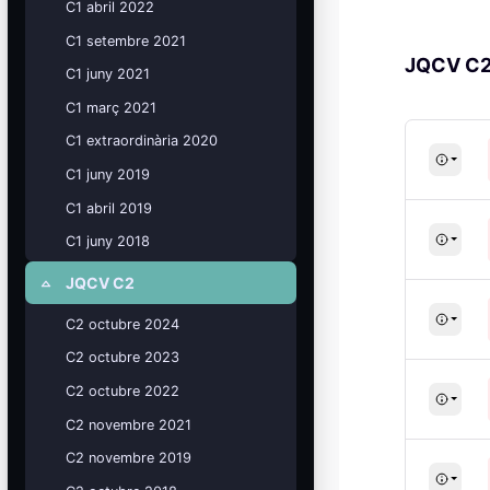
C1 abril 2022
Mis cursos
C1 setembre 2021
¡Nos GUSTA lo que hacemos y se
JQCV C
C1 juny 2021
NOTA!
Bloques
C1 març 2021
C1 extraordinària 2020
C1 juny 2019
C1 abril 2019
C1 juny 2018
JQCV C2
Colapsar
C2 octubre 2024
C2 octubre 2023
C2 octubre 2022
C2 novembre 2021
C2 novembre 2019