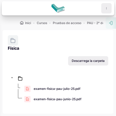
Ves al contingut principal
Inici
Cursos
Pruebas de acceso
PAU - 2º de Bachill
Obr
Física
Requisits de compleció
Descarrega la carpeta
examen-fisica-pau-julio-25.pdf
examen-fisica-pau-junio-25.pdf