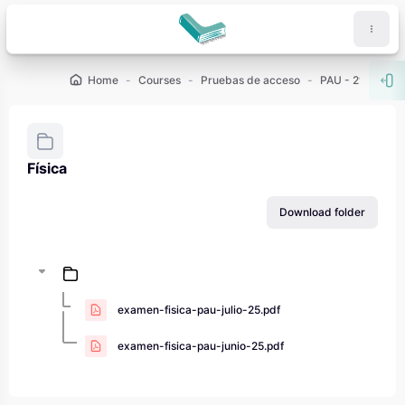
Skip to main content
Home
Courses
Pruebas de acceso
PAU - 2º de Bach
Ope
Física
Completion requirements
Download folder
examen-fisica-pau-julio-25.pdf
examen-fisica-pau-junio-25.pdf