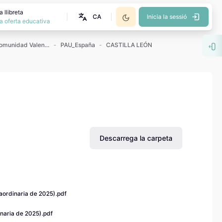
 llibreta
CA
Inicia la sessió
a oferta educativa
Exámenes PAU Comunidad Valenciana
PAU_España
CASTILLA LEÓN
Obr
Descarrega la carpeta
aordinaria de 2025).pdf
naria de 2025).pdf