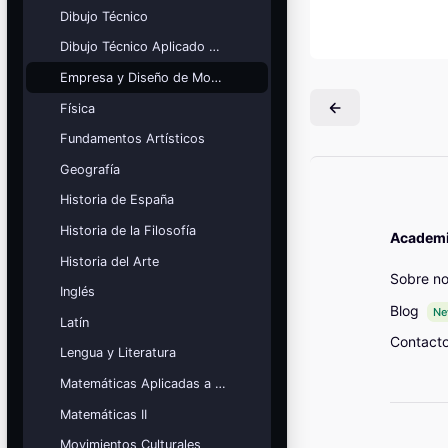
Mis cursos
Dibujo Técnico
Dibujo Técnico Aplicado a las Artes
¡Nos GUSTA lo que hacemos y se
NOTA!
Empresa y Diseño de Modelos de Negocio
Blocs
Física
Fundamentos Artísticos
Geografía
Historia de España
Historia de la Filosofía
Academia
Historia del Arte
Sobre no
Inglés
Blog
N
Latín
Contact
Lengua y Literatura
Matemáticas Aplicadas a las Ciencias Sociales
Matemáticas II
Movimientos Culturales