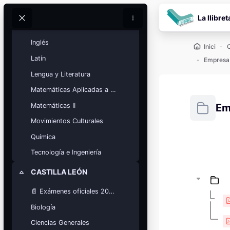
Ves al contingut prin
Historia de la Filosofía
La llibret
Cerca
Cerca
Historia del Arte
Inglés
Inici
Latín
Lengua y Literatura
Matemáticas Aplicadas a las Ciencias Sociales
Matemáticas II
Em
Movimientos Culturales
Requisits
Química
Blocs
Tecnología e Ingeniería
Calendario
académico
CASTILLA LEÓN
Redueix
Festivos, vacaciones y fechas
clave.
📄 Exámenes oficiales 2025
Ver calendario
Biología
Ciencias Generales