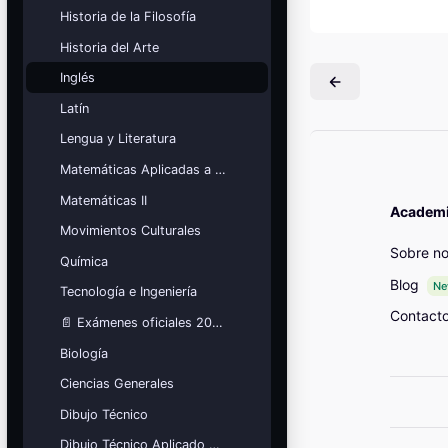
Mis cursos
Historia de la Filosofía
Historia del Arte
¡Nos GUSTA lo que hacemos y se
NOTA!
Inglés
Blocs
Latín
Lengua y Literatura
Matemáticas Aplicadas a las Ciencias Sociales
Matemáticas II
Academia
Movimientos Culturales
Sobre no
Química
Blog
N
Tecnología e Ingeniería
Contact
📄 Exámenes oficiales 2026
Biología
Ciencias Generales
Dibujo Técnico
Dibujo Técnico Aplicado a las Artes