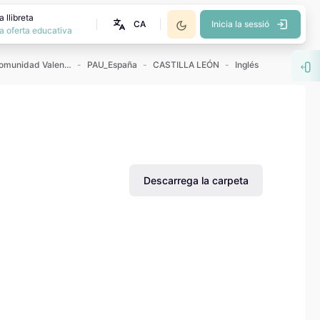
 llibreta
CA
Inicia la sessió
a oferta educativa
Exámenes PAU Comunidad Valenciana
PAU_España
CASTILLA LEÓN
Inglés
Obr
Descarrega la carpeta