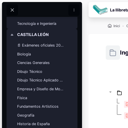
Ves al contingut prin
Movimientos Culturales
La llibret
Cerca
Cerca
Química
Tecnología e Ingeniería
Inici
CASTILLA LEÓN
Redueix
📄 Exámenes oficiales 2025
In
Biología
Ciencias Generales
Requisits
Dibujo Técnico
Dibujo Técnico Aplicado a las Artes
Blocs
Calendario
Empresa y Diseño de Modelos de Negocio
académico
Física
Festivos, vacaciones y fechas
clave.
Fundamentos Artísticos
Ver calendario
Geografía
Historia de España