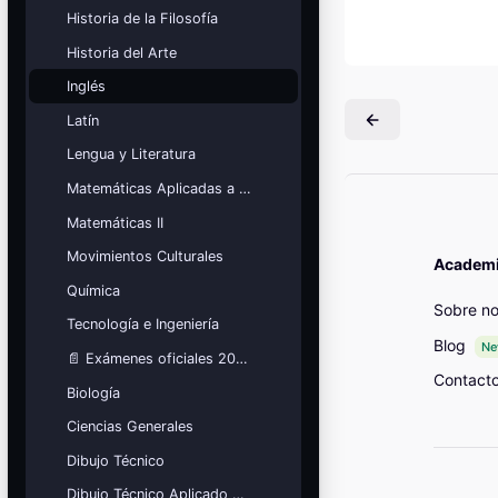
Mis cursos
Historia de la Filosofía
Historia del Arte
¡Nos GUSTA lo que hacemos y se
NOTA!
Inglés
Bloques
Latín
Lengua y Literatura
Matemáticas Aplicadas a las Ciencias Sociales
Matemáticas II
Movimientos Culturales
Academia
Química
Sobre no
Tecnología e Ingeniería
Blog
N
📄 Exámenes oficiales 2026
Contact
Biología
Ciencias Generales
Dibujo Técnico
Dibujo Técnico Aplicado a las Artes