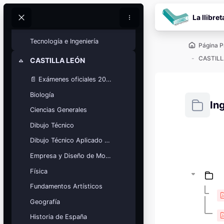
Salta al contenido pr
Movimientos Culturales
La llibret
Buscar
Buscar
Química
Tecnología e Ingeniería
Página P
CASTILL
CASTILLA LEÓN
Colapsar
📄 Exámenes oficiales 2025
Biología
In
Ciencias Generales
Dibujo Técnico
Requisitos
Dibujo Técnico Aplicado a las Artes
Bloques
Calendario
Empresa y Diseño de Modelos de Negocio
académico
Física
Festivos, vacaciones y fechas
clave.
Fundamentos Artísticos
Ver calendario
Geografía
Historia de España