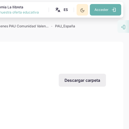
mia La llibreta
ES
Acceder
nuestra oferta educativa
Exámenes PAU Comunidad Valenciana
PAU_España
Abr
Descargar carpeta