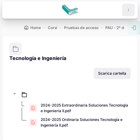
Vai al contenuto principale
Home
Corsi
Pruebas de acceso
PAU - 2º de Bachill
Apr
Tecnología e Ingeniería
Aggregazione dei criteri
Scarica cartella
2024-2025 Extraordinaria Soluciones Tecnología
e Ingeniería II.pdf
2024-2025 Ordinaria Soluciones Tecnología e
Ingeniería II.pdf