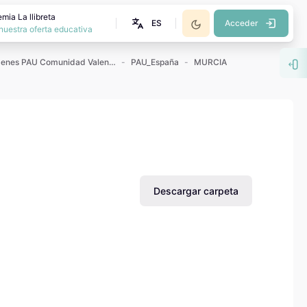
mia La llibreta
ES
Acceder
nuestra oferta educativa
Exámenes PAU Comunidad Valenciana
PAU_España
MURCIA
Abr
Descargar carpeta