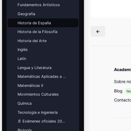
Mis cursos
Fundamentos Artísticos
Geografía
¡Nos GUSTA lo que hacemos y se
NOTA!
Historia de España
Bloques
Historia de la Filosofía
Historia del Arte
Inglés
Latín
Lengua y Literatura
Academia
Matemáticas Aplicadas a las Ciencias Sociales
Sobre no
Matemáticas II
Blog
N
Movimientos Culturales
Contact
Química
Tecnología e Ingeniería
📄 Exámenes oficiales 2026
Biología