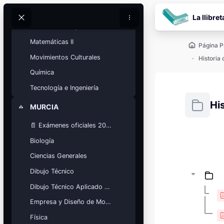
Salta al contenido pr
Lengua y Literatura
La llibret
Buscar
Buscar
Matemáticas Aplicadas a las Ciencias Sociales
Matemáticas II
Página P
Movimientos Culturales
Historia
Química
Tecnología e Ingeniería
Hi
MURCIA
Colapsar
📄 Exámenes oficiales 2025
Requisitos
Biología
Bloques
Calendario
Ciencias Generales
académico
Dibujo Técnico
Festivos, vacaciones y fechas
clave.
Dibujo Técnico Aplicado a las Artes
Ver calendario
Empresa y Diseño de Modelos de Negocio
Física