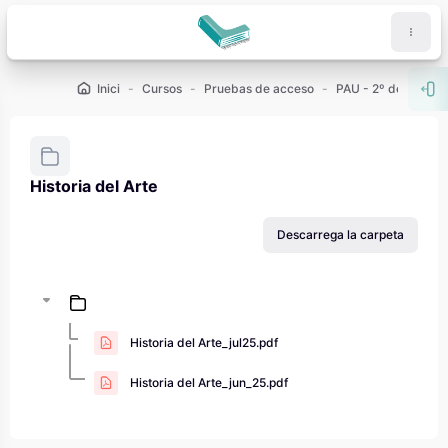
Ves al contingut principal
Inici
Cursos
Pruebas de acceso
PAU - 2º de Bachill
Obr
Historia del Arte
Requisits de compleció
Descarrega la carpeta
Historia del Arte_jul25.pdf
Historia del Arte_jun_25.pdf