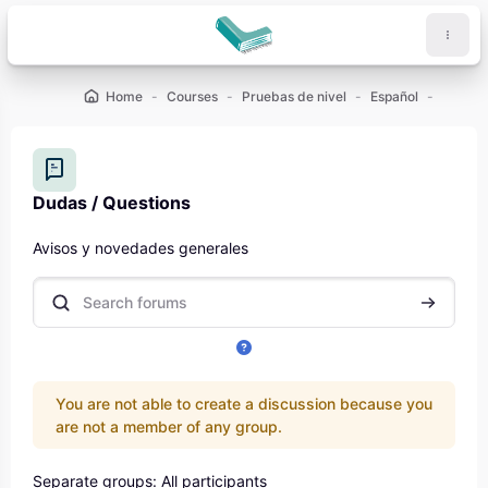
Skip to main content
Home
Courses
Pruebas de nivel
Español
¿Qué ni
Dudas / Questions
Completion requirements
Avisos y novedades generales
Search forums
Search f
You are not able to create a discussion because you
are not a member of any group.
Separate groups: All participants