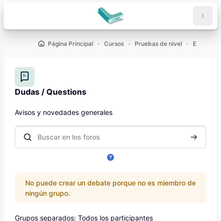
Salta al contenido principal
Página Principal
Cursos
Pruebas de nivel
Español
Dudas / Questions
Requisitos de finalización
Avisos y novedades generales
Buscar en los foros
Buscar en
No puede crear un debate porque no es miembro de
ningún grupo.
Grupos separados: Todos los participantes