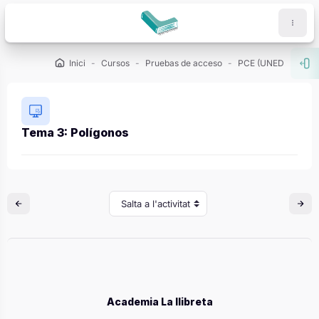
Ves al contingut principal
Inici
Cursos
Pruebas de acceso
PCE (UNED)
Dem
Obr
Tema 3: Polígonos
Requisits de compleció
Salta a l'activitat
Academia La llibreta