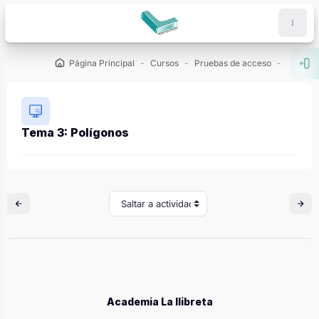
Salta al contenido principal
Página Principal
Cursos
Pruebas de acceso
PCE (U
Abr
Tema 3: Polígonos
Requisitos de finalización
Saltar a actividad
Academia La llibreta