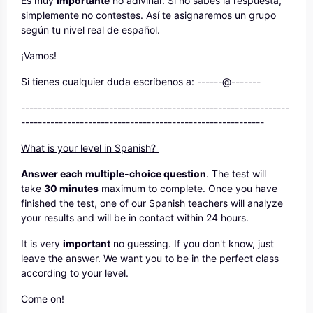
Es muy
importante
no adivinar. Si no sabes la respuesta,
simplemente no contestes. Así te asignaremos un grupo
según tu nivel real de español.
¡Vamos!
Si tienes cualquier duda escríbenos a: ------@-------
----------------------------------------------------------------
----------------------------------------------------------
What is your level in Spanish?
Answer each multiple-choice question
. The test will
take
30 minutes
maximum to complete. Once you have
finished the test, one of our Spanish teachers will analyze
your results and will be in contact within 24 hours.
It is very
important
no guessing. If you don't know, just
leave the answer. We want you to be in the perfect class
according to your level.
Come on!